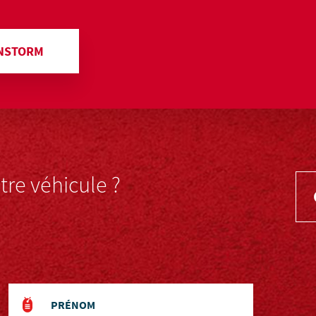
NSTORM
re véhicule ?