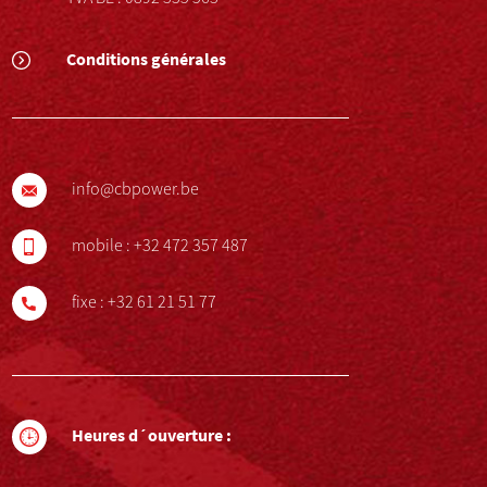
Conditions générales
info@cbpower.be
mobile :
+32 472 357 487
fixe :
+32 61 21 51 77
Heures d´ouverture :