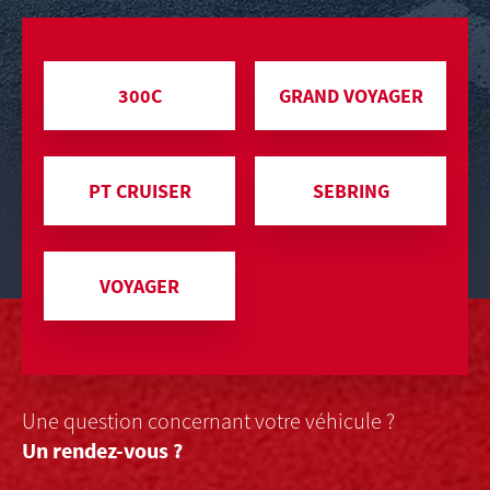
300C
GRAND VOYAGER
PT CRUISER
SEBRING
VOYAGER
Une question concernant votre véhicule ?
Un rendez-vous ?