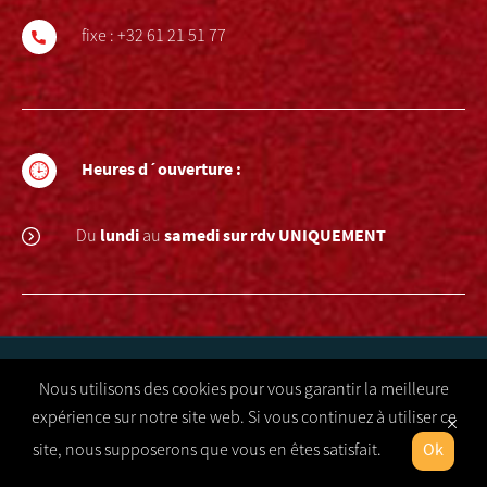
fixe :
+32 61 21 51 77
Heures d´ouverture :
lundi
samedi sur rdv UNIQUEMENT
Du
au
Nous utilisons des cookies pour vous garantir la meilleure
CB Power
Copyright © 2025
expérience sur notre site web. Si vous continuez à utiliser ce
site, nous supposerons que vous en êtes satisfait.
Ok